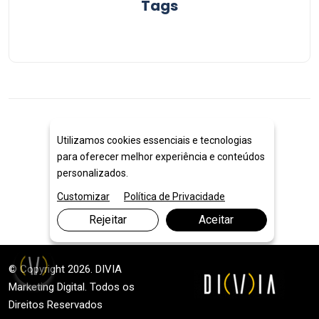
Tags
© 2024
Utilizamos cookies essenciais e tecnologias
para oferecer melhor experiência e conteúdos
personalizados.
Customizar
Política de Privacidade
Voltar ao topo
Rejeitar
Aceitar
© Copyright 2026. DIVIA
Marketing Digital
. Todos os
Direitos Reservados